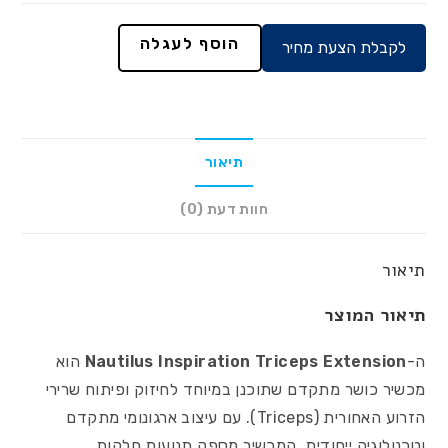
הוסף לעגלה
לקבלת הצעת מחיר
תיאור
חוות דעת (0)
תיאור
תיאור המוצר
ה-
Nautilus Inspiration Triceps Extension
הוא
מכשיר כושר מתקדם שתוכנן במיוחד לחיזוק ופיתוח שרירי
הזרוע האחורית (Triceps). עם עיצוב ארגונומי מתקדם
וטכנולוגיה ייחודית, המכשיר מספק תנועות חלקות